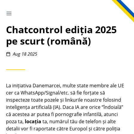
TOGGLE SIDEBAR
Skip
to
Chatcontrol ediția 2025
Content
pe scurt (română)
Posted
Aug 18 2025
on
La inițiativa Danemarcei, multe state membre ale UE
cer ca WhatsApp/Signal/etc. să fie forțate să
inspecteze toate pozele și linkurile noastre folosind
inteligența artificială (IA). Daca IA are orice “îndoială”
că acestea ar putea fi pornografie infantilă, atunci
poza ta,
locația
ta, numărul tău de telefon și alte
detalii vor fi raportate către Europol și către poliția