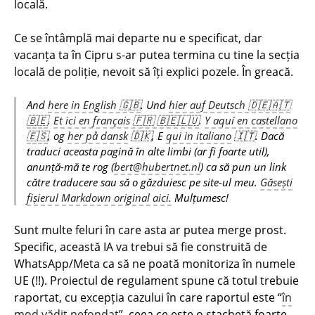
locală.
Ce se întâmplă mai departe nu e specificat, dar
vacanța ta în Cipru s-ar putea termina cu tine la secția
locală de poliție, nevoit să îți explici pozele. În greacă.
And
here in English 🇬🇧
. Und
hier auf Deutsch 🇩🇪🇦🇹
🇧🇪
.
Et ici en français 🇫🇷 🇧🇪🇱🇺
.
Y aquí en castellano
🇪🇸
, og
her på dansk
🇩🇰, E
qui in italiano
🇮🇹. Dacă
traduci aceasta pagină în alte limbi (ar fi foarte util),
anunță-mă te rog (
bert@hubertnet.nl
) ca să pun un link
către traducere sau să o găzduiesc pe site-ul meu.
Găsești
fișierul Markdown original aici.
Mulțumesc!
Sunt multe feluri în care asta ar putea merge prost.
Specific, această IA va trebui să fie construită de
WhatsApp/Meta ca să ne poată monitoriza în numele
UE (!!). Proiectul de regulament spune că totul trebuie
raportat, cu excepția cazului în care raportul este “
în
mod vădit nefondat
”, ceea ce este o ștachetă foarte