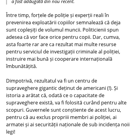
a fost adăugată din nou recent.
Între timp, forțele de poliție și experții reali în
prevenirea exploatării copiilor semnalează că deja
sunt copleșiți de volumul muncii. Politicienii spun
adesea că vor face orice pentru copii. Dar, cumva,
asta foarte rar are ca rezultat mai multe resurse
pentru serviciul de investigații criminale al poliției,
instruire mai bună și cooperare internațională
îmbunătățită.
Dimpotrivă, rezultatul va fi un centru de
supraveghere gigantic deținut de americani (!). Și
istoria a arătat că, odată ce o capacitate de
supraveghere există, va fi folosită curând pentru alte
scopuri. Guvernele sunt conștiente de acest lucru,
pentru că au exclus propriii membri ai poliției, ai
armatei și ai securității naționale de sub incidența noii
legi!