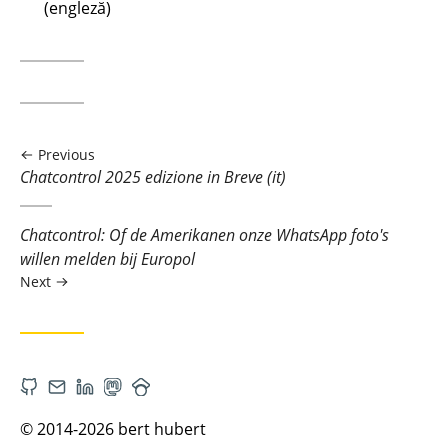
(engleză)
Previous
Previous
Chatcontrol 2025 edizione in Breve (it)
post:
Next
Chatcontrol: Of de Amerikanen onze WhatsApp foto's
post:
willen melden bij Europol
Next
Open
Contact
Open
Open
Open
Github
via
Linkedin
Mastodon
Google_scholar
© 2014-2026 bert hubert
account
Email
account
account
account